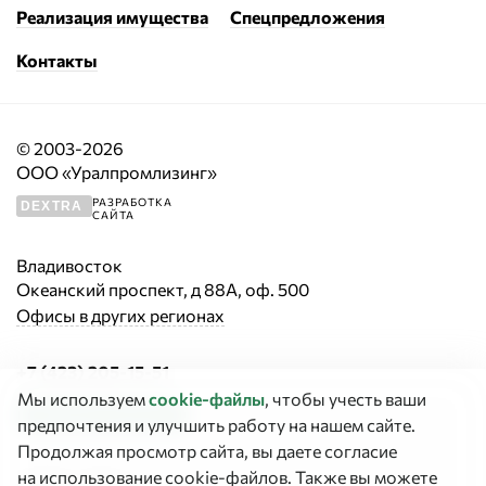
Реализация имущества
Спецпредложения
Контакты
© 2003-2026
ООО «Уралпромлизинг»
РАЗРАБОТКА
DEXTRA
САЙТА
Владивосток
Океанский проспект, д 88А, оф. 500
Офисы в других регионах
+7 (423) 205-15-51
Мы используем
cookie‑файлы
, чтобы учесть ваши
Заказать звонок
предпочтения и улучшить работу на нашем сайте.
Продолжая просмотр сайта, вы даете согласие
График работы:
на использование cookie-файлов. Также вы можете